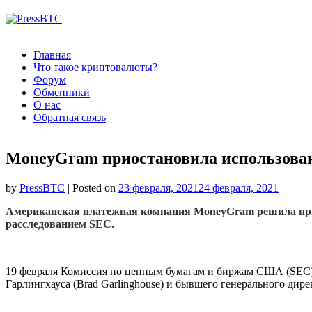
Главная
Что такое криптовалюты?
Форум
Обменники
О нас
Обратная связь
MoneyGram приостановила использова
by
PressBTC
|
Posted on
23 февраля, 2021
24 февраля, 2021
Американская платежная компания MoneyGram решила при
расследованием SEC.
19 февраля Комиссия по ценным бумагам и биржам США (SEC) 
Гарлингхауса (Brad Garlinghouse) и бывшего генерального дир