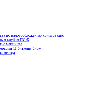
тва по налогообложению криптовалют
льным клубом ПСЖ
атус майнинга
ерации 11 биткоин-бирж
ва месяца