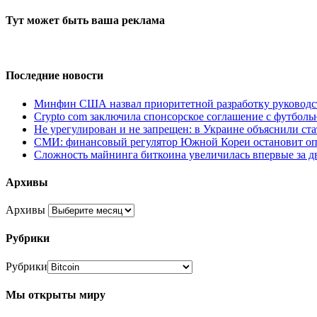
Тут может быть ваша реклама
Последние новости
Минфин США назвал приоритетной разработку руководс
Crypto com заключила спонсорское соглашение с футбо
Не урегулирован и не запрещен: в Украине объяснили ст
СМИ: финансовый регулятор Южной Кореи остановит оп
Сложность майнинга биткоина увеличилась впервые за д
Архивы
Архивы
Рубрики
Рубрики
Мы открыты миру