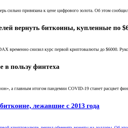
рь сильно привязана к цене цифрового золота. Об этом сообщила
елей вернуть биткоины, купленные по $
X временно снизил курс первой криптовалюты до $6000. Руков
е в пользу финтеха
он», а главным итогом пандемии COVID-19 станет расцвет финт
иткоине, лежавшие с 2013 года
рвой криптовалюте, решил обменять монеты на доллары. Об этом