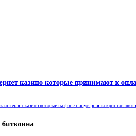
ернет казино которые принимают к оплате
список интернет казино которые на фоне популярности криптовал
т биткоина